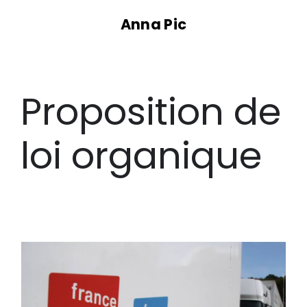
Passer
Anna Pic
au
contenu
Proposition de
loi organique