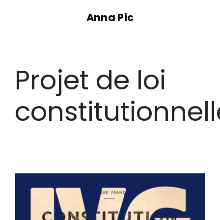
Passer
Anna Pic
au
contenu
Projet de loi
constitutionnell