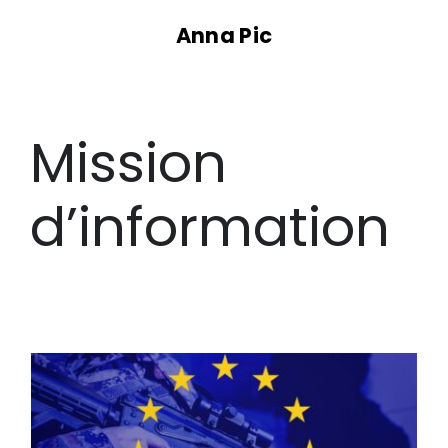
Passer
Anna Pic
au
contenu
Mission
d’information