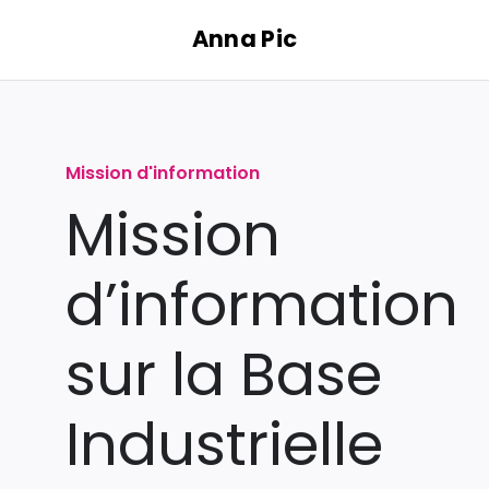
Passer
Anna Pic
au
contenu
Mission d'information
Mission
d’information
sur la Base
Industrielle