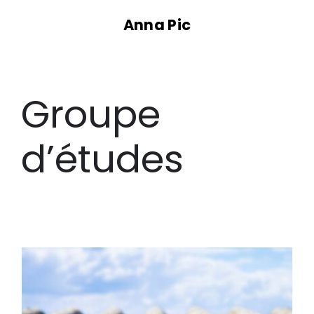
Passer
Anna Pic
au
contenu
Groupe
d’études