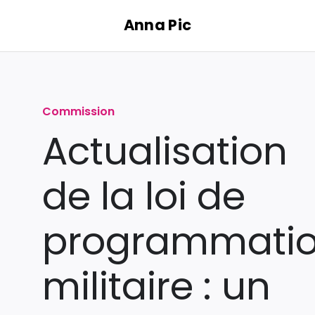
Passer
Anna Pic
au
contenu
Commission
Actualisation
de la loi de
programmati
militaire : un