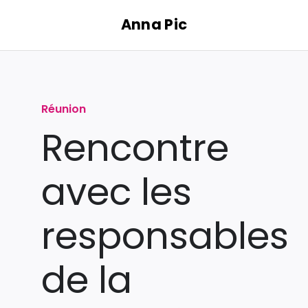
Passer
Anna Pic
au
contenu
Réunion
Rencontre
avec les
responsables
de la