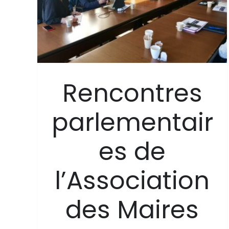
s
che
Rencontres
parlementair
es de
l’Association
des Maires