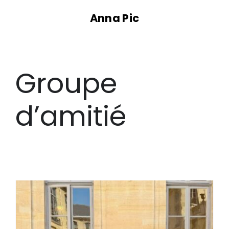
Passer
Anna Pic
au
contenu
Groupe
d’amitié