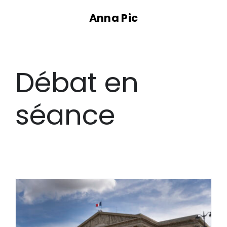
Passer
Anna Pic
au
contenu
Débat en
séance