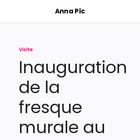
Passer
Anna Pic
au
contenu
Visite
Inauguration
de la
fresque
murale au