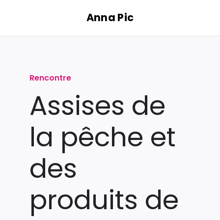
Passer
Anna Pic
au
contenu
Rencontre
Assises de
la pêche et
des
produits de