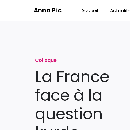
Passer
Anna Pic
Accueil
Actualit
au
contenu
Colloque
La France
face à la
question