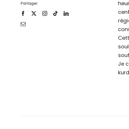
heur
Partager
cent
régi
cons
Cett
soul
sout
Je c
kurd