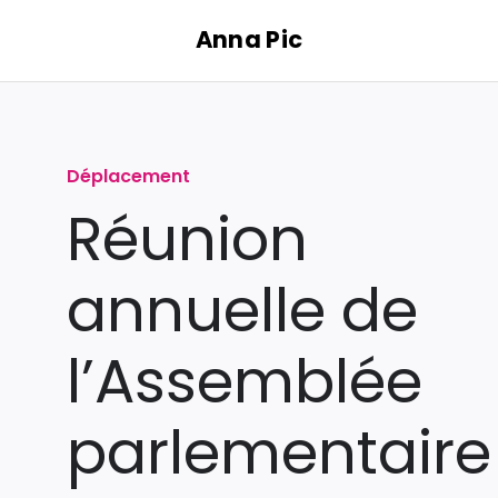
Passer
Anna Pic
au
contenu
Déplacement
Réunion
annuelle de
l’Assemblée
parlementaire