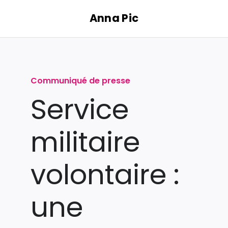
Passer
Anna Pic
au
contenu
Communiqué de presse
Service
militaire
volontaire :
une