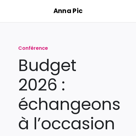
Passer
Anna Pic
au
contenu
Conférence
Budget
2026 :
échangeons
à l’occasion