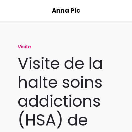
Passer
Anna Pic
au
contenu
Visite
Visite de la
halte soins
addictions
(HSA) de