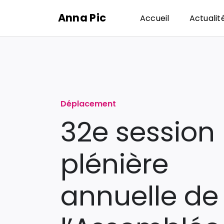
Passer
Anna Pic
Accueil
Actualit
au
contenu
Déplacement
32e session
plénière
annuelle de