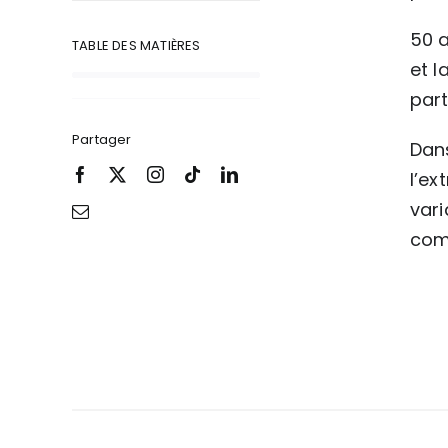
50 a
TABLE DES MATIÈRES
et l
part
Partager
Dans
l’ex
vari
com