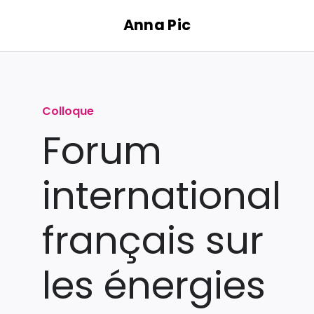
Passer
Anna Pic
au
contenu
Colloque
Forum
international
français sur
les énergies