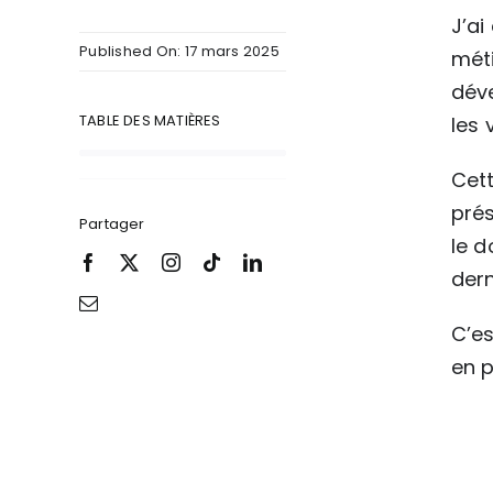
J’ai
Published On: 17 mars 2025
méti
déve
TABLE DES MATIÈRES
les v
Cett
prés
Partager
le d
dern
C’es
en 