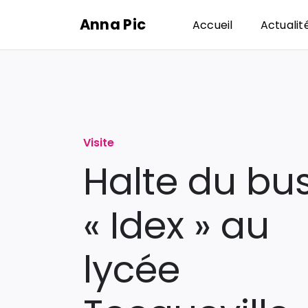
Passer
Anna Pic
Accueil
Actualit
au
contenu
Visite
Halte du bu
« Idex » au
lycée