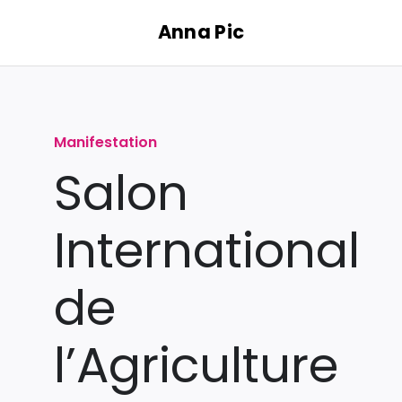
Passer
Anna Pic
au
contenu
Manifestation
Salon
International
de
l’Agriculture