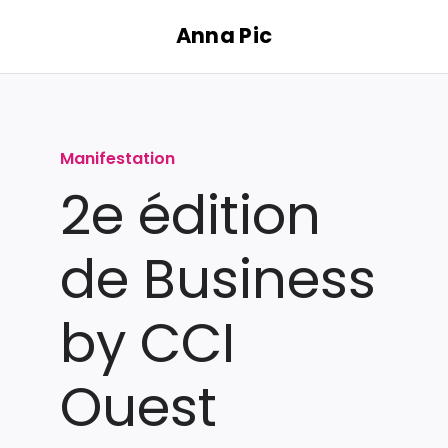
Passer
Anna Pic
au
contenu
Manifestation
2e édition
de Business
by CCI
Ouest