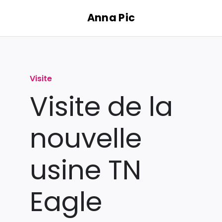
Passer
Anna Pic
au
contenu
Visite
Visite de la
nouvelle
usine TN
Eagle