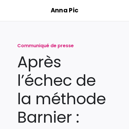
Passer
Anna Pic
au
contenu
Communiqué de presse
Après
l’échec de
la méthode
Barnier :