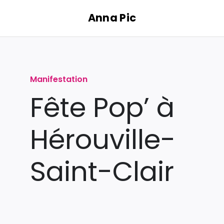
Passer
Anna Pic
au
contenu
Manifestation
Fête Pop’ à
Hérouville-
Saint-Clair