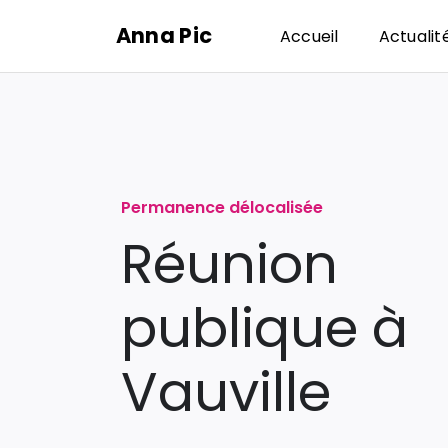
Passer
Anna Pic
Accueil
Actualit
au
contenu
Permanence délocalisée
Réunion
publique à
Vauville