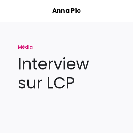
Passer
Anna Pic
au
contenu
Média
Interview
sur LCP