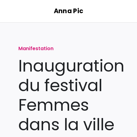
Passer
Anna Pic
au
contenu
Manifestation
Inauguration
du festival
Femmes
dans la ville