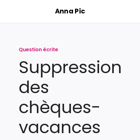
Passer
Anna Pic
au
contenu
Question écrite
Suppression
des
chèques-
vacances