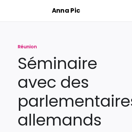
Passer
Anna Pic
au
contenu
Réunion
Séminaire
avec des
parlementaire
allemands