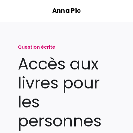
Passer
Anna Pic
au
contenu
Question écrite
Accès aux
livres pour
les
personnes