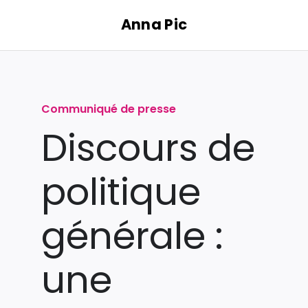
Passer
Anna Pic
au
contenu
Communiqué de presse
Discours de
politique
générale :
une