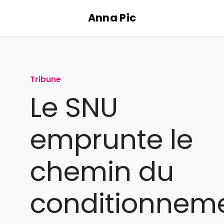
Passer
Anna Pic
au
contenu
Tribune
Le SNU
emprunte le
chemin du
conditionnem