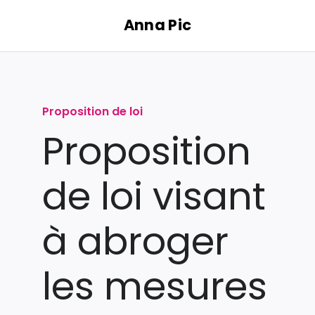
Passer
Anna Pic
au
contenu
Proposition de loi
Proposition
de loi visant
à abroger
les mesures