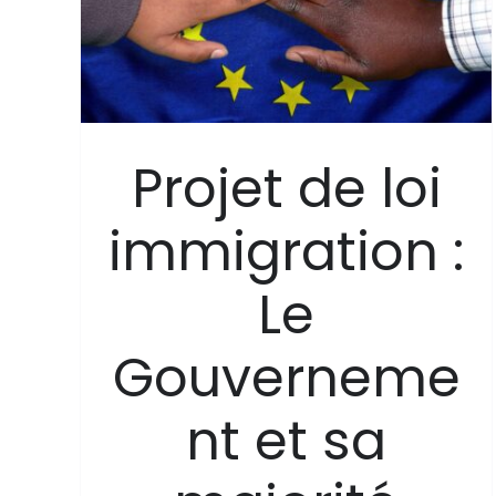
t
t
urs
Projet de loi
immigration :
Le
Gouverneme
nt et sa