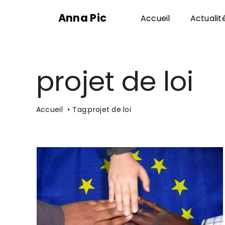
Passer
Anna Pic
Accueil
Actualit
au
contenu
projet de loi
Accueil
Tag:
projet de loi
sa