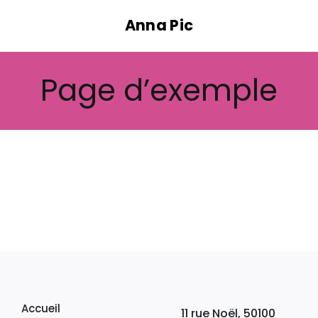
Passer
Anna Pic
au
contenu
Page d’exemple
Accueil
11 rue Noël, 50100