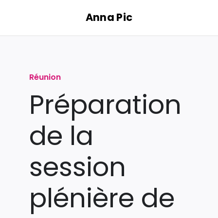
Passer
Anna Pic
au
contenu
Réunion
Préparation
de la
session
plénière de