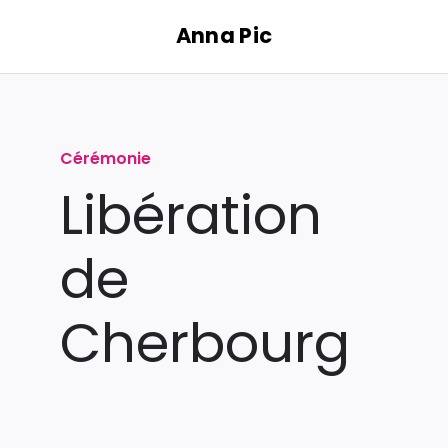
Passer
Anna Pic
au
contenu
Cérémonie
Libération
de
Cherbourg