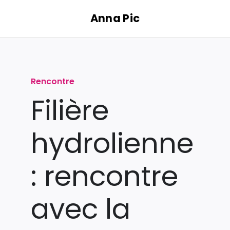
Passer
Anna Pic
au
contenu
Rencontre
Filière
hydrolienne
: rencontre
avec la