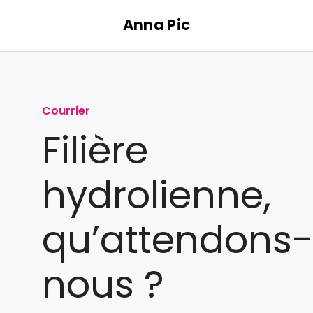
Passer
Anna Pic
au
contenu
Courrier
Filière
hydrolienne,
qu’attendons-
nous ?