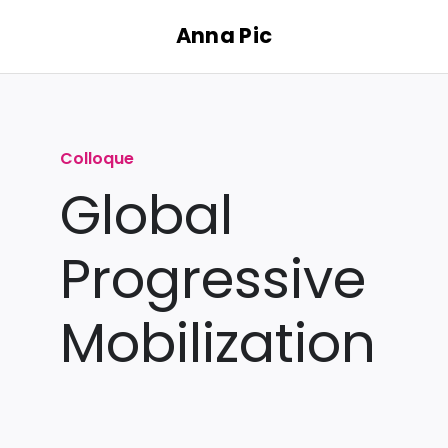
Passer
Anna Pic
au
contenu
Colloque
Global
Progressive
Mobilization