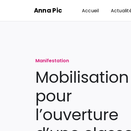
Passer
Anna Pic
Accueil
Actualit
au
contenu
Manifestation
Mobilisation
pour
l’ouverture