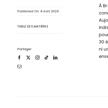
À Br
Published On: 8 avril 2026
cond
Aujo
TABLE DES MATIÈRES
indi
pour
30 é
ni u
Partager
ens