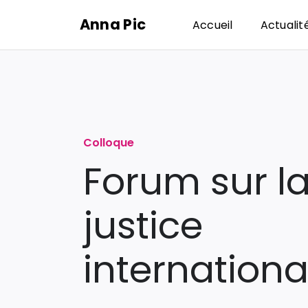
Passer
Anna Pic
Accueil
Actualit
au
contenu
Colloque
Forum sur l
justice
internationa