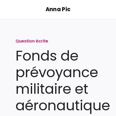
Passer
Anna Pic
au
contenu
Question écrite
Fonds de
prévoyance
militaire et
aéronautique