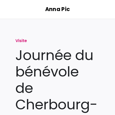
Passer
Anna Pic
au
contenu
Visite
Journée du
bénévole
de
Cherbourg-