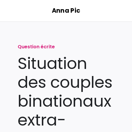
Passer
Anna Pic
au
contenu
Question écrite
Situation
des couples
binationaux
extra-