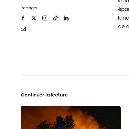
indu
Partager
épan
lanc
de c
Continuer la lecture