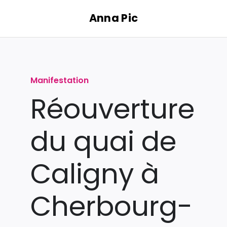
Passer
Anna Pic
au
contenu
Manifestation
Réouverture
du quai de
Caligny à
Cherbourg-