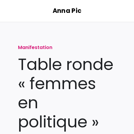
Passer
Anna Pic
au
contenu
Manifestation
Table ronde
« femmes
en
politique »