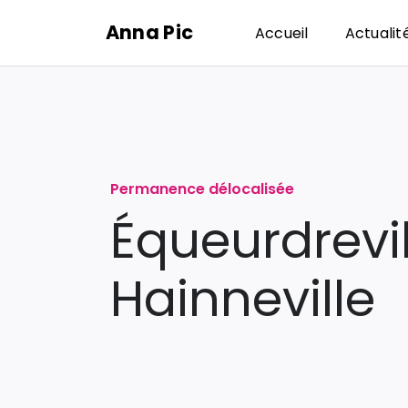
Passer
Anna Pic
Accueil
Actualit
au
contenu
Permanence délocalisée
Équeurdrevil
Hainneville